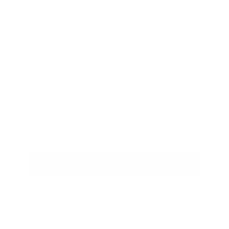
Wir verarbeiten Ihre personenbezogenen Daten wie in unserer
Datenschutzrichtlinie
angegeben. Sie können Ihre Zustimmung
jederzeit widerrufen oder Ihre Präferenzen ändern, indem Sie auf den
Link zum Abbestellen am Ende jeder unserer Marketing-E-Mails
klicken oder uns eine E-Mail an
info@kaufmann-weingut.de
schicken.
Akzeptieren*
Indem Sie fortfahren, akzeptieren Sie
unsere Datenschutzerklärung und
erklären Sie sich bereit das wir Ihnen
Werbemittel in Form eines Newsletters
versenden dürfen.
Abonnieren
Unsere Öffnungszeiten:
Montag bis Freitag von 8.00 bis 18:00 Uhr.