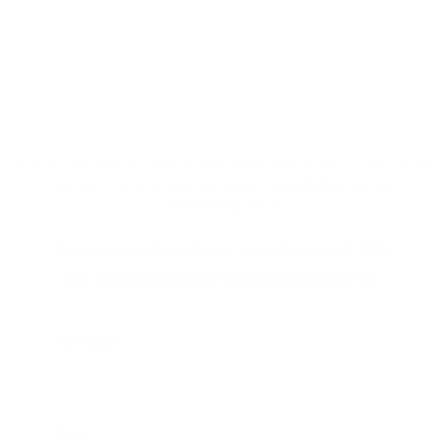
Sind Sie zufrieden mit unseren Weinen und unserem Service? Wir freuen
uns über eine Bewertung auf Google.
Hier klicken
u
nd eine
Überraschung sichern.
Zu unserem Newsletter anmelden und 10%
bei Ihrem nächsten Weineinkauf sparen.
Anrede*
Titel