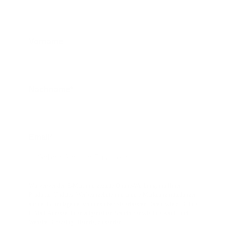
Vorname
Nachname*
Email*
Wir verwenden E-Mail und gezielte Online-Werbung, um Ihnen
Produkte, Updates, Werbeangebote und andere Marketingmitteilungen
auf der Grundlage der von uns über Sie erfassten Daten, wie z. B. Ihre
E-Mail-Adresse, Ihren allgemeinen Standort sowie Ihre Kauf- und
Website-Browsing-Historie, zu senden.