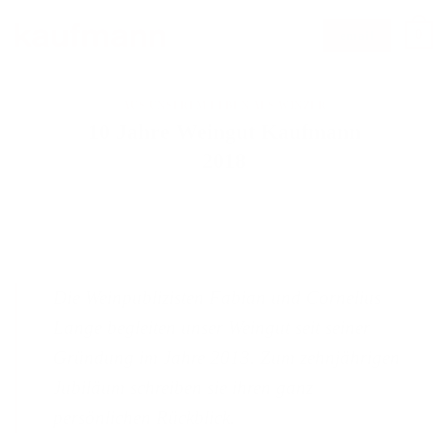
Zum
0
email
Inhalt
springen
AUS UNSEREM LEBEN ALS WINZER
10 Jahre Weingut Kaufmann
2018
Die Weinpublizisten Fabian und Cornelius
Lange begleiten unser Weingut seit seiner
Gründung im Jahre 2013. Zum zehnjährigen
Jubiläum schreiben sie ihren ganz
persönlichen Rückblick.