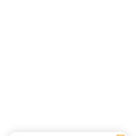
2018
Wenn morgen die Welt unterginge, würde
ich heute noch einen Weinberg pflanzen.
Mit unerschütterlichem Glauben an das unausgeschöpfte Potenzial
des Rheingaus für die Sorten Chardonnay und Pinot Noir haben
Urban und Eva in diesem Jahr gleich zwei Hektar mit wertvollen
französischen Klonen angelegt. In zwanzig bis dreißig Jahren
werden sie den Höhepunkt ihrer qualitativen Leistungskraft
erreichen, aber das Schöne an dieser Vision ist, dass sie schon
nach den ersten Jahren andeuten können, was noch alles kommen
wird.
Wer Winzer ist, denkt eben in anderen Dimensionen als unsereins,
der sich schon beim Leasing eines neuen Kraftfahrzeugs reiflich
überlegt, ob er sich auf drei oder gar vier Jahre vertraglich binden
möchte. Dass Urban den richtigen Riecher für seine