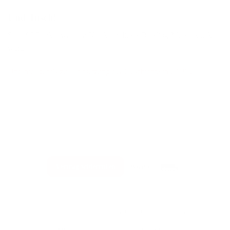
Und Tusch!
Satte 98 Punkte war den Kritikern dieses Riesling-Meisterstück
wert.
Und hier geht’s zur Fortsetzung der Geschichte in 2019…
PayPal
Rechung
Vertrag widerrufen
Impressum
Datenschutz
AGB
Zahlungsbedingungen
Widerrufsbelehrung
Copyright 2026 © VDP Weingut Kaufmann | Rheingau