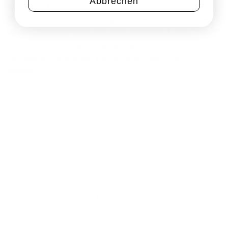
Abbrechen
Ein solches Erntewetter gibt es nicht alle Jahre und unsere
Freunde hätten noch wochenlang weiter lesen können, so haben
sie den glücklichen Segen nach zwei verregneten Leseperioden
und entsprechend nassen Füssen genossen, endlich einen vom
Sonnenschein verwöhnten Weinjahrgang in den Keller zu
bringen.
So herrlich rosinierte und folglich fantastisch süße Trauben waren
dabei, dass sogar eine Trockenbeerenauslese herausgesprungen
ist. Ein Elixier von vollendeter Konzentration, so dicht und stark,
dass die beiden den Hefezellen kräftig Zuspruch leisten mussten,
damit sie den elysischen Saft auch tatsächlich zu Wein
verwandeln konnten. Keine einfache Aufgabe, denn eine
Hefezellen liebt zwar den Traubenzucker, wenn er aber zu
konzentriert ist, kann seine Dichte zu einem unüberwindbaren
Hindernis für sie werden.