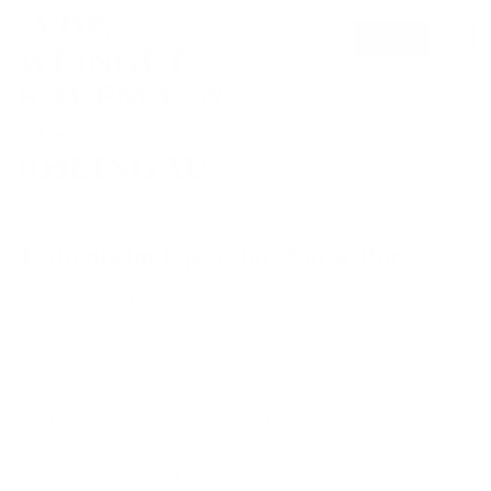
Zum
0
email
Inhalt
springen
« Alle Veranstaltungen
Diese Veranstaltung hat bereits stattgefunden.
Hattenheim Open statt Natur Pur
3. Oktober 2021; 11:00
-
18:00
Die beliebte Großveranstaltung Natur Pur am 3. Oktober kann
aufgrund der strengen Auflagen auch dieses Jahr nicht
stattfinden. Alternativ laden die Hattenheimer Winzer wie schon
im letzten Jahr in ihre Keller und Höfe. Viele eigenständige,
kleine Veranstaltungen werden nun in den Hattenheimer