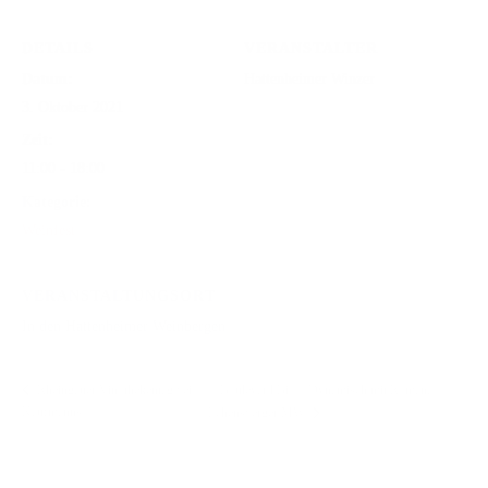
DETAILS
VERANSTALTER
Datum:
Hattenheimer Winzer
3. Oktober 2021
Zeit:
11:00 - 18:00
Kategorie:
Weinfest
VERANSTALTUNGSORT
In den Hattenheimer Weinbergen
Boulevard Bio – Dynamisch mit Romana
Rheingauer Vinothekentag bei
Kaufmanns
Echensberger MW