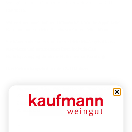
Weingütern am 3. Oktober in der Kernzeit von 11 – 18 Uhr
stattfinden.
Wir eröffnen einen kleinen Hofausschank wo Sie Appenzeller
Käse und andere kleine Snacks vor Ort genießen können.
Sie können aber auch vorab unser Picknick-Angebot to go
reservieren und unternehmen Ihren individuellen
Herbstspaziergang durch die Hattenheimer Weinberge.
Das Picknickangebot für den 3. Oktober:
Appenzeller Käse, Wildpfefferbeisser, Tomaten mit
Kräuterfrischkäse vom Schafhof Kappelenhof,
Linsensalat mit Curry und Balsamico, Sardisches
Knusperbrot