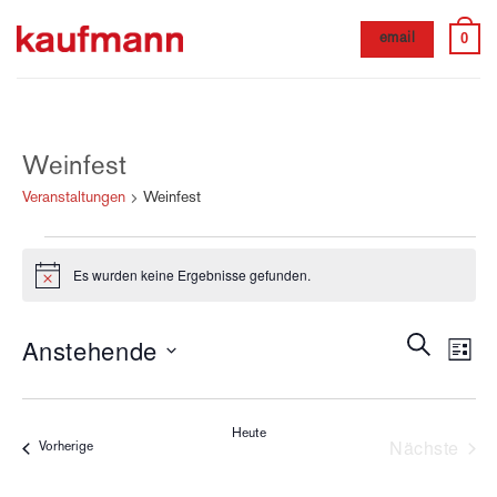
Zum
0
email
Inhalt
springen
Weinfest
Veranstaltungen
Weinfest
Veranstaltungen
Es wurden keine Ergebnisse gefunden.
Hinweis
Veranstal
Veran
Anstehende
Suche
Liste
Such-
Ansic
und
Datum
Navig
Ansichtenn
wählen.
Heute
Nächste
Veranstaltungen
Vorherige
Veransta