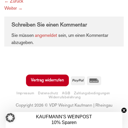
←
Zurück
Weiter
→
Schreiben Sie einen Kommentar
Sie müssen
angemeldet
sein, um einen Kommentar
abzugeben.
PayPal
Rechung
Vertrag widerrufen
Impressum
Datenschutz
AGB
Zahlungsbedingungen
Widerrufsbelehrung
Copyright 2026 © VDP Weingut Kaufmann | Rheingau
KAUFMANN'S WEINPOST
Alle Preise inkl. der gesetzlichen MwSt.
10% Sparen