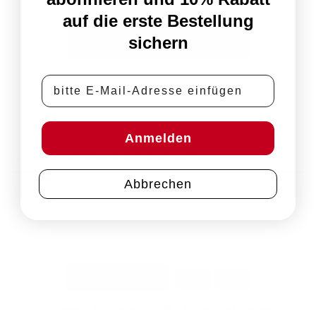
auf die erste Bestellung
sichern
E-Mail-Adresse
Anmelden
Kommentare und Trackbacks sind derzeit geschlossen.
←
Zurück
Abbrechen
Weiter
→
PayPal
Rechung
Vertrag widerrufen
Impressum
Datenschutz
AGB
Zahlungsbedingungen