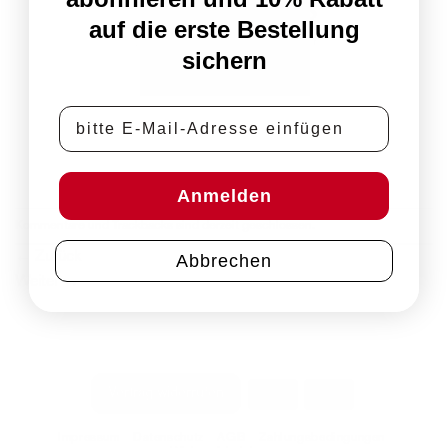
auf die erste Bestellung
sichern
E-Mail-Adresse
Anmelden
Kommentare und Trackbacks sind derzeit geschlossen.
←
Zurück
Abbrechen
Weiter
→
PayPal
Rechung
Vertrag widerrufen
Impressum
Datenschutz
AGB
Zahlungsbedingungen