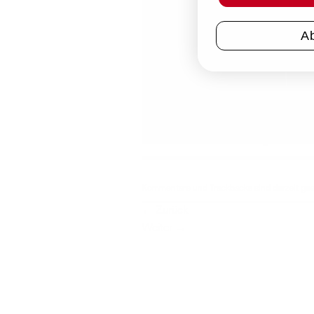
A
Kommentare und Trackbacks sind derzeit ge
←
Zurück
Weiter
→