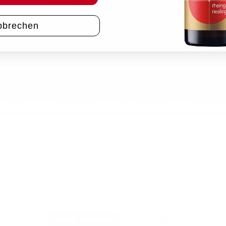
bbrechen
schlossen.
PayPal
Rechung
Vertrag widerrufen