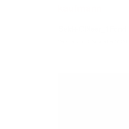
Zum
Inhalt
springen
Sekt+Gläser_1Fond
Veröffentlicht
12. September 2022
b