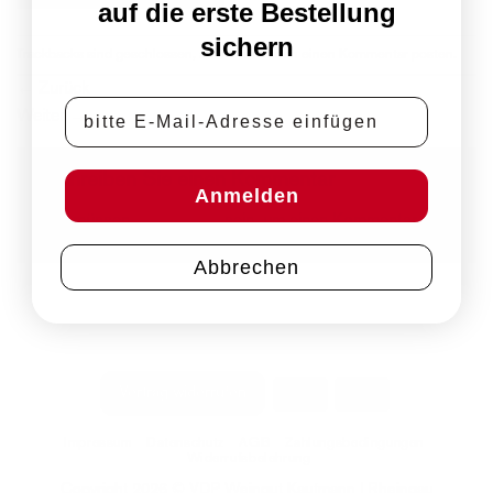
auf die erste Bestellung
sichern
Trackbacks sind geschlossen, aber Sie können einen
Kommentar posten
.
←
Zurück
E-Mail-Adresse
Weiter
→
Schreiben Sie einen Kommentar
Anmelden
Sie müssen
angemeldet
sein, um einen Kommentar
abzugeben.
Abbrechen
PayPal
Rechung
Vertrag widerrufen
Impressum
Datenschutz
AGB
Zahlungsbedingungen
Widerrufsbelehrung
Copyright 2026 © VDP Weingut Kaufmann | Rheingau