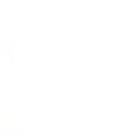
kaufma
pinot n
10,50
€
0,75
l
16,00
€
/
l
inkl. MwSt., zzg
nicht weiss, 
Lieferzeit:
ca. 
kaufmann pino