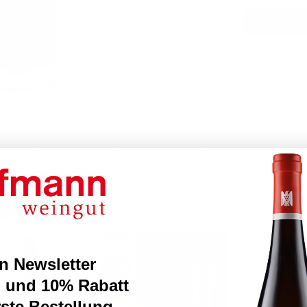
r ist durch seine Frische und fruchtige Leichtigkeit der perfekte 
 mit einem Sommersalat oder doch einem Stück Pizza.
n Newsletter
-15%
 und 10% Rabatt
rste Bestellung