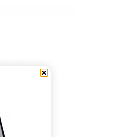
In den Warenkorb
Begleiter für
-19%
-23%