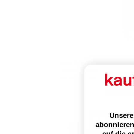
Unser Rheingau Rosé vom Spätburgunde
heiße Sommertage.
Am besten auf der Terasse, serviert
Unsere
abonnieren
auf die e