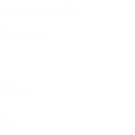
0
E-Mail
+49 6723 / 2475
nn
oir rosé 2025
l.
Versand
nicht rot, ROSÈ
2-4 Tage
t noir rosé 2025 Menge