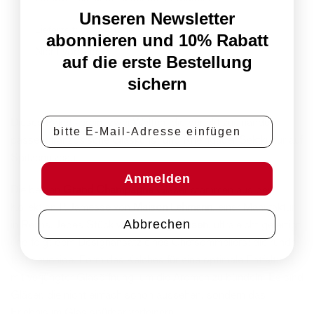
Unseren Newsletter
Lieferzeit:
ca. 2-4 Tage
abonnieren und 10% Rabatt
Nicht vorrätig
auf die erste Bestellung
sichern
E-Mail-Adresse
Dieses Paket vereint zwei Welten, die perfekt zueinander
passen: französische Glaskunst und Rheingauer Sektkultur auf
Spitzenniveau.
Anmelden
Die beiden
Grand Champagne
Gläser stammen aus der
Kollektion P. Jamesse von
Maison Lehmann
, einer Manufaktur
Abbrechen
in Reims. Jedes Stück wird
mundgeblasen
, ultraleicht gefertigt
und folgt dem Designansatz eines Chefsommeliers: die runde,
fast bauchige, Form des Kelches für eine optimale Entfaltung,
mit verjüngter Glasöffnung, um die Aromen zu bündeln. Es sind
Gläser, die nicht einfach schön aussehen, sondern das
Erlebnis im Glas spürbar verfeinern.