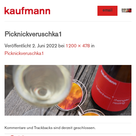
Zum
email
Inhalt
springen
Picknickveruschka1
Veröffentlicht
2. Juni 2022
bei
1200 × 478
in
Picknickveruschka1
Kommentare und Trackbacks sind derzeit geschlossen.