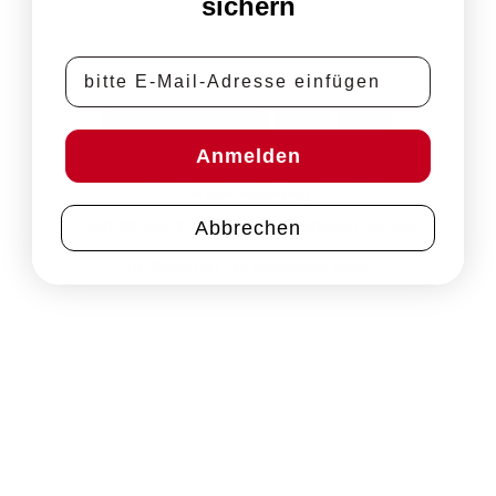
sichern
E-Mail-Adresse
PayPal
Rechung
Vertrag widerrufen
Anmelden
Impressum
Datenschutz
AGB
Zahlungsbedingungen
Widerrufsbelehrung
Copyright 2026 © VDP Weingut Kaufmann | Rheingau
Abbrechen
Alle Preise inkl. der gesetzlichen MwSt.