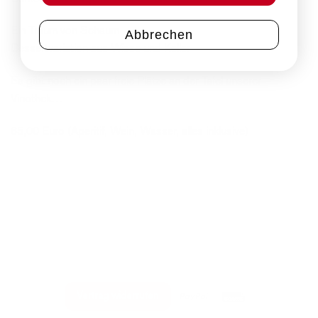
Ein Traum von Schaum
Abbrechen
Dessertvariation aus Wiese und Keller
Es gibt noch ein paar freie Plätze an der Tafel unserer
Vinothek…
65,00 Euro (Aperitif, Wein, Wasser, alles inklusive)
PayPal
Rechung
Vertrag widerrufen