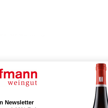
57 × 150
in
Slow Food Logo
n Newsletter