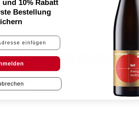
 und 10% Rabatt
schlossen.
rste Bestellung
ichern
e
PayPal
Rechung
Vertrag widerrufen
nmelden
Impressum
Datenschutz
AGB
Zahlungsbedingungen
Widerrufsbelehrun
Copyright 2026 © VDP Weingut Kaufmann | Rheingau
bbrechen
Alle Preise inkl. der gesetzlichen MwSt.