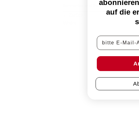
abonnieren
Kommentare und Trackbacks sind derzeit ge
auf die e
←
Zurück
s
Weiter
→
E-Mail-Adress
A
A