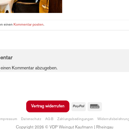
nen einen
Kommentar posten
.
entar
 einen Kommentar abzugeben.
PayPal
Rechung
Vertrag widerrufen
Impressum
Datenschutz
AGB
Zahlungsbedingungen
Widerrufsbelehrun
Copyright 2026 © VDP Weingut Kaufmann | Rheingau