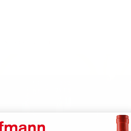
i
1600 × 1067
in
Gala2017–3