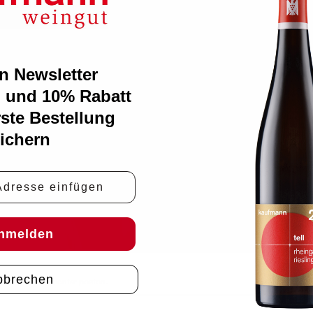
n Newsletter
 und 10% Rabatt
rste Bestellung
ichern
e
nmelden
bbrechen
nen einen
Kommentar posten
.