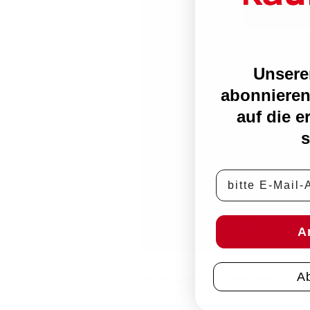
Unsere
abonnieren
auf die e
s
E-Mail-Adress
A
A
Trackbacks sind geschlossen, aber Sie kön
←
Zurück