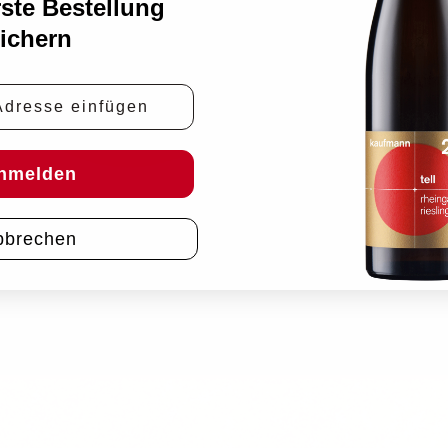
rste Bestellung
ichern
e
nmelden
bbrechen