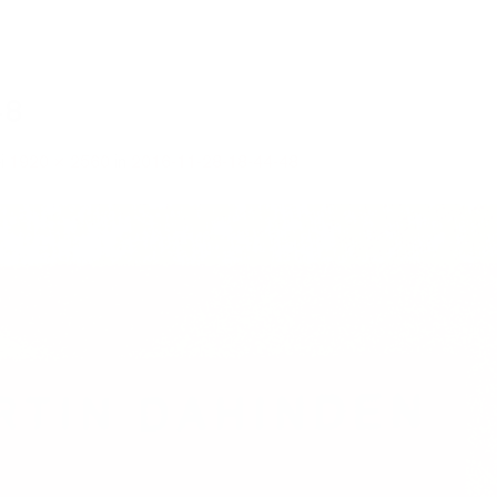
48
i
1920 × 2560
in
2016-11-28-18-44-48