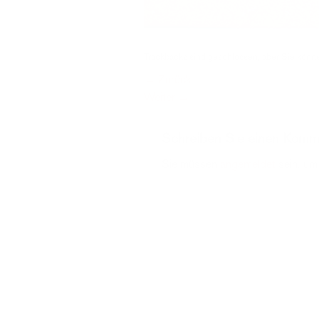
Trackbacks sind geschlossen, aber Sie kön
←
Zurück
Weiter
→
Schreiben Sie einen Komm
Sie müssen
angemeldet
sein, um