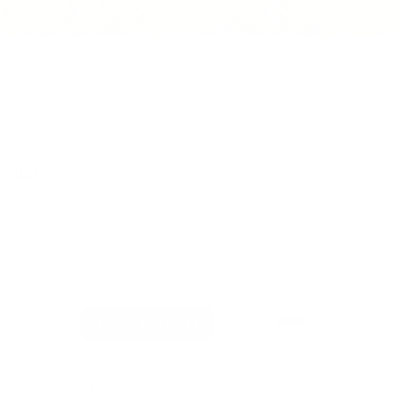
nen einen
Kommentar posten
.
entar
 einen Kommentar abzugeben.
PayPal
Rechung
Vertrag widerrufen
Impressum
Datenschutz
AGB
Zahlungsbedingungen
Widerrufsbelehrun
Copyright 2026 © VDP Weingut Kaufmann | Rheingau