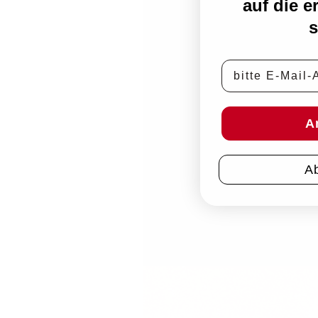
auf die e
s
E-Mail-Adress
A
A