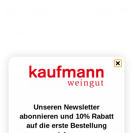
Zum
email
Inhalt
springen
Weinlese2018-093
Veröffentlicht
15. Oktober 2024
bei
600 × 357
in
10 Jahre
Weingut Kaufmann
2018
Unseren Newsletter
abonnieren und 10% Rabatt
auf die erste Bestellung