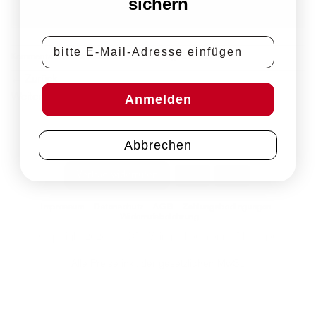
sichern
E-Mail-Adresse
Kommentare und Trackbacks sind derzeit geschlossen.
←
Zurück
Weiter
→
Anmelden
Abbrechen
PayPal
Rechung
Vertrag widerrufen
Impressum
Datenschutz
AGB
Zahlungsbedingungen
Widerrufsbelehrung
Copyright 2026 © VDP Weingut Kaufmann | Rheingau
Alle Preise inkl. der gesetzlichen MwSt.