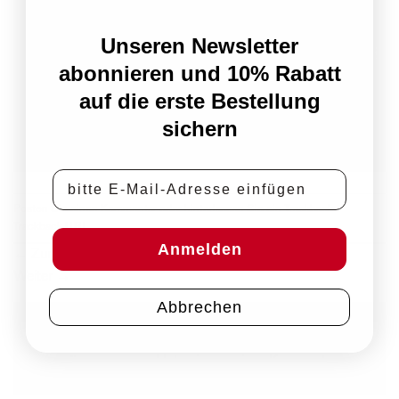
Unseren Newsletter
abonnieren und 10% Rabatt
auf die erste Bestellung
sichern
E-Mail-Adresse
Posten Sie einen Kommentar
oder hinterlassen Sie ein Trackback:
Trackback URL
.
Anmelden
←
Zurück
Weiter
→
Abbrechen
Schreiben Sie einen Kommentar
Sie müssen
angemeldet
sein, um einen Kommentar
abzugeben.