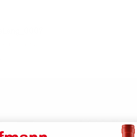
sLang_0007
× 871
in
01_VB_WeingutHansLang_0007