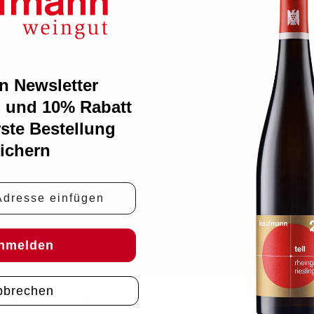
n Newsletter
 und 10% Rabatt
rste Bestellung
ichern
e
nmelden
bbrechen
en Sie ein Trackback:
Trackback URL
.