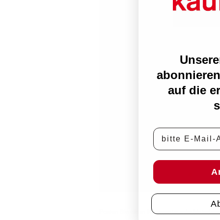
Unsere
abonnieren
auf die e
s
E-Mail-Adress
A
A
Posten Sie einen Kommentar
oder hinterlass