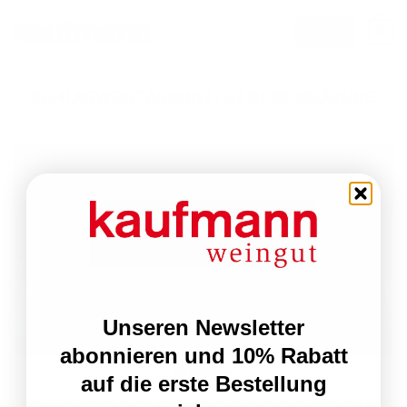
Zum
0
email
Inhalt
springen
SCHLAGWORT-ARCHIVE:
LIEBESERKLÄRUNG
Unseren Newsletter
abonnieren und 10% Rabatt
Einjähriges
auf die erste Bestellung
Foto von meinem ersten Besuch in der Schweiz im Sommer 2012