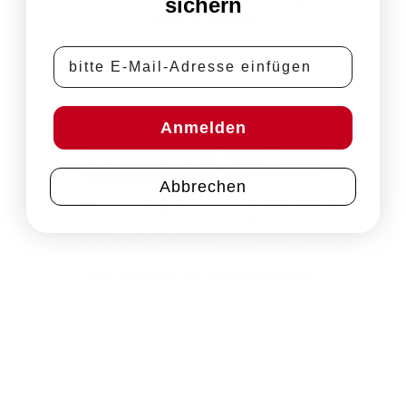
sichern
Heute vor einem [...]
E-Mail-Adresse
Anmelden
PayPal
Rechung
Vertrag widerrufen
Abbrechen
Impressum
Datenschutz
AGB
Zahlungsbedingungen
Widerrufsbelehrung
Copyright 2026 © VDP Weingut Kaufmann | Rheingau
Alle Preise inkl. der gesetzlichen MwSt.