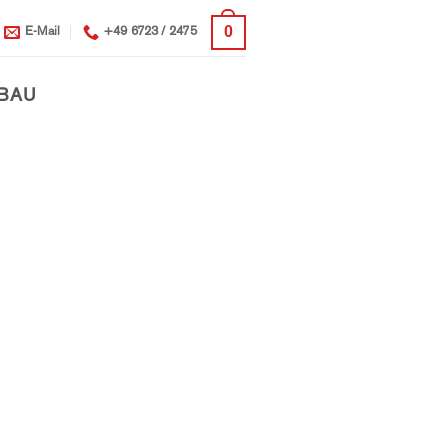
0
E-Mail
+49 6723 / 2475
BAU