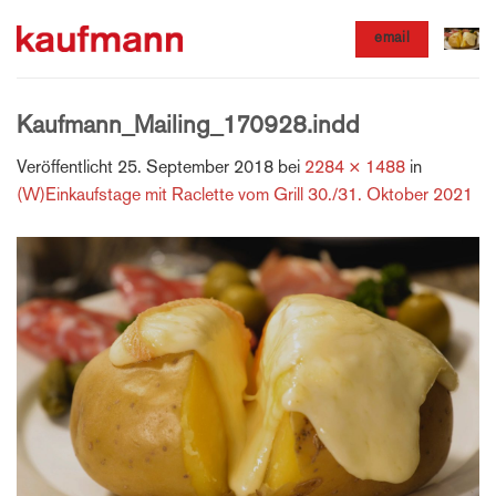
Zum
email
Inhalt
springen
Kaufmann_Mailing_170928.indd
Veröffentlicht
25. September 2018
bei
2284 × 1488
in
(W)Einkaufstage mit Raclette vom Grill 30./31. Oktober 2021
Unseren Newsletter
abonnieren und 10% Rabatt