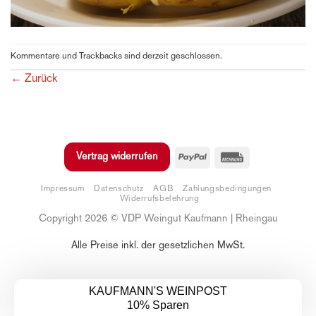
auf die erste Bestellung
sichern
Kommentare und Trackbacks sind derzeit geschlossen.
E-Mail-Adresse
←
Zurück
Anmelden
PayPal
Rechung
Vertrag widerrufen
Abbrechen
Impressum
Datenschutz
AGB
Zahlungsbedingungen
Widerrufsbelehrung
Copyright 2026 © VDP Weingut Kaufmann | Rheingau
Alle Preise inkl. der gesetzlichen MwSt.
KAUFMANN'S WEINPOST