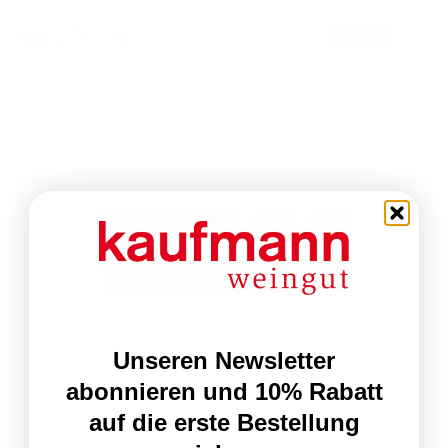
Zum
0
email
Inhalt
springen
[show_product_catalog]
PayPal
Rechung
Vertrag widerrufen
Impressum
Datenschutz
AGB
Zahlungsbedingungen
Widerrufsbelehrung
Copyright 2026 © VDP Weingut Kaufmann | Rheingau
Alle Preise inkl. der gesetzlichen MwSt.
Unseren Newsletter
abonnieren und 10% Rabatt
auf die erste Bestellung