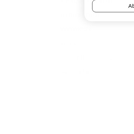
VDP KLASSIFIZIERUNG
A
ALKOHOLGEHALT
RESTZUCKER
SÄURE
BIO-KONTROLLSTELLE
ALLERGENE