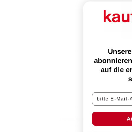
Unsere
abonnieren
auf die e
s
E-Mail-Adress
A
JAHRGANG