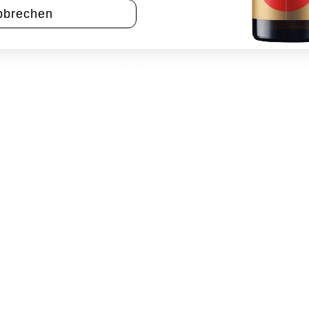
VDP.GROSSE LAGE®
bbrechen
13,0 %
0,1 g
6,7 g/ l
DE-ÖKO-003
Enthält Sulfite
PayPal
Rechung
Vertrag widerrufen
Impressum
Datenschutz
AGB
Zahlungsbedingungen
Widerrufsbelehrun
Copyright 2026 © VDP Weingut Kaufmann | Rheingau