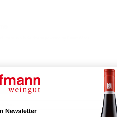
ome
ei
174 × 176
in
Kaufmann powered by Smart Wines
schlossen.
n Newsletter