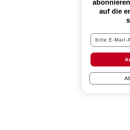
abonnieren
auf die e
s
E-Mail-Adress
A
A