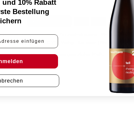
 und 10% Rabatt
rste Bestellung
ichern
PayPal
Rechung
Vertrag widerrufen
Impressum
Datenschutz
AGB
Zahlungsbedingungen
Widerrufsbelehrun
e
Copyright 2026 © VDP Weingut Kaufmann | Rheingau
Alle Preise inkl. der gesetzlichen MwSt.
nmelden
bbrechen