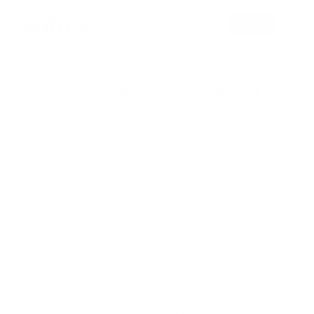
Zum
0
email
Inhalt
springen
AUS DEM VERANSTALTUNGSKALENDER
Eine prächtige Himmelfahrt ist
vorüber….
Wir haben uns sehr über die zahlreichen Gäste, Kunden und
Neukunden gefreut, die während der letzten 4 Tage unser
Weingut besucht und unsere Weine verkostet haben. Sehr
viele Besucher kannten unseren „Verkostungs-Parcours“ noch
nicht und waren überrascht und begeistert von unserem etwas
anderem Verkostungskonzept, das in einem kleinen Wein und
Speisen Rundgang durch das ganze Haus bis hinauf zur
Terrasse führte, wo man bei bestem Wetter und einem Glas