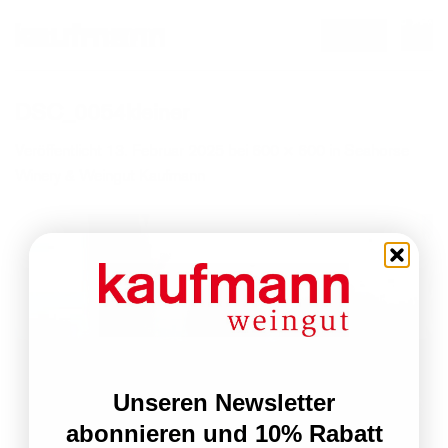
Zum
email
Inhalt
springen
DSC_0054kleiner
Veröffentlicht
13. Februar 2025
bei
600 × 600
in
Seahorse
Winery & Weingut Kaufmann
Unseren Newsletter
abonnieren und 10% Rabatt