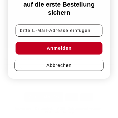
auf die erste Bestellung
sichern
E-Mail-Adresse
Anmelden
Kommentare und Trackbacks sind derzeit geschlossen.
Abbrechen
←
Zurück
PayPal
Rechung
Vertrag widerrufen
Impressum
Datenschutz
AGB
Zahlungsbedingungen
Widerrufsbelehrung