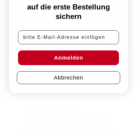
auf die erste Bestellung
sichern
E-Mail-Adresse
Anmelden
Kommentare und Trackbacks sind derzeit geschlossen.
←
Zurück
Abbrechen
Weiter
→
PayPal
Rechung
Vertrag widerrufen
Impressum
Datenschutz
AGB
Zahlungsbedingungen
Widerrufsbelehrung