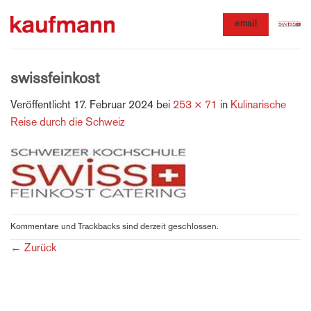
Zum
email
Inhalt
springen
swissfeinkost
Veröffentlicht
17. Februar 2024
bei
253 × 71
in
Kulinarische
Reise durch die Schweiz
Kommentare und Trackbacks sind derzeit geschlossen.
Unseren Newsletter
←
Zurück
abonnieren und 10% Rabatt
auf die erste Bestellung