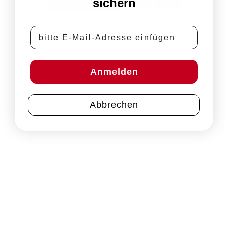
sichern
Impressum
Datenschutz
AGB
Zahlungsbedingungen
E-Mail-Adresse
Widerrufsbelehrung
Copyright 2026 © VDP Weingut Kaufmann | Rheingau
Alle Preise inkl. der gesetzlichen MwSt.
Anmelden
Abbrechen