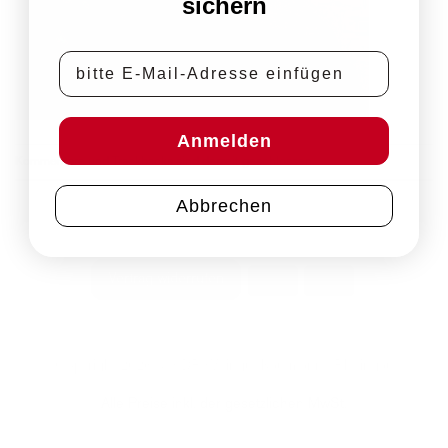
sichern
E-Mail-Adresse
Anmelden
Kommentare und Trackbacks sind derzeit geschlossen.
Abbrechen
PayPal
Rechung
Vertrag widerrufen
Impressum
Datenschutz
AGB
Zahlungsbedingungen
Widerrufsbelehrung
Copyright 2026 © VDP Weingut Kaufmann | Rheingau
Alle Preise inkl. der gesetzlichen MwSt.