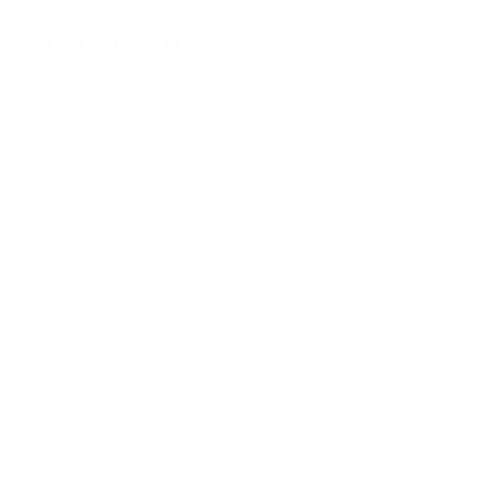
Zum
0
email
Inhalt
springen
AUS DER WEINLESE
Ernten oder Pokern…?
… heißt es in diesen Tagen. Die Trauben sind reif, aber sind sie
wirklich richtig ausgereift? Ist da nicht noch was drin in den
nächsten 14 Tagen? Wird das Wetter halten? Wird es noch
mehr Sonne geben? Welche Auswirkungen hatte der Regen
vom Wochenende auf die Konzentration der Trauben?
Aber alleine schon weil die Erntehelfer aus Rumänien und
unsere Freunde aus Bayern und der Schweiz hier sind und
beschäftigt werden wollen, geht es seit Dienstag wieder jeden