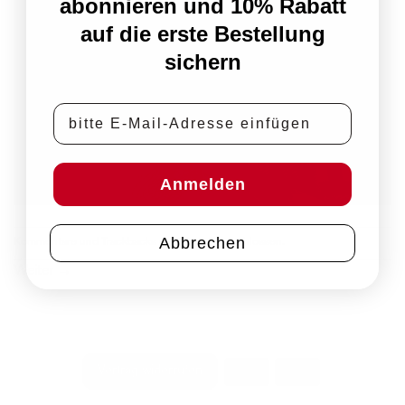
abonnieren und 10% Rabatt
auf die erste Bestellung
sichern
E-Mail-Adresse
Anmelden
Abbrechen
Kommentare und Trackbacks sind derzeit geschlossen.
Weiter
→
PayPal
Rechung
Vertrag widerrufen