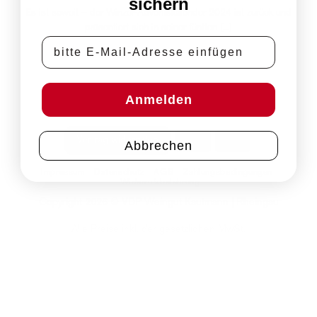
sichern
Es ist soweit – der Winzer-Adventskalender 2024 ist zurück und
präsentiert sich in seiner fünften [...]
E-Mail-Adresse
Anmelden
PayPal
Rechung
Vertrag widerrufen
Abbrechen
Impressum
Datenschutz
AGB
Zahlungsbedingungen
Widerrufsbelehrung
Copyright 2026 © VDP Weingut Kaufmann | Rheingau
Alle Preise inkl. der gesetzlichen MwSt.