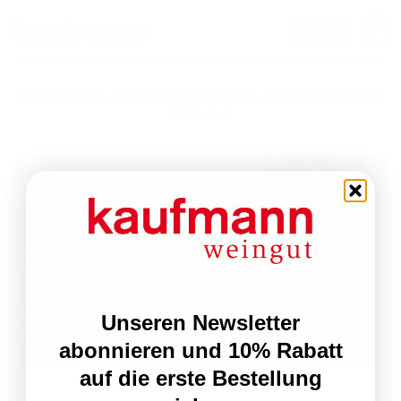
Zum
0
email
Inhalt
springen
KATEGORIE-ARCHIVE:
WEIN-ADVENTSKALENDER
VON A-Z
Unseren Newsletter
abonnieren und 10% Rabatt
auf die erste Bestellung
Winzer Adventskalender 2024